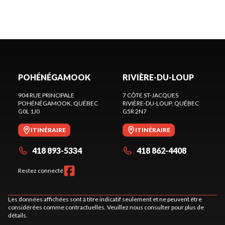
POHÉNÉGAMOOK
RIVIÈRE-DU-LOUP
904 RUE PRINCIPALE
7 CÔTE ST-JACQUES
POHÉNÉGAMOOK
, QUÉBEC
RIVIÈRE-DU-LOUP
, QUÉBEC
G0L 1J0
G5R 2N7
ITINÉRAIRE
ITINÉRAIRE
418 893-5334
418 862-4408
Restez connecté
Les données affichées sont à titre indicatif seulement et ne peuvent être
considérées comme contractuelles. Veuillez nous consulter pour plus de
détails.