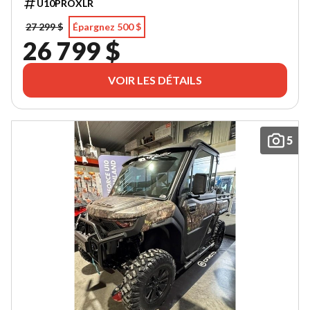
U10PROXLR
27 299 $
Épargnez 500 $
26 799 $
VOIR LES DÉTAILS
5