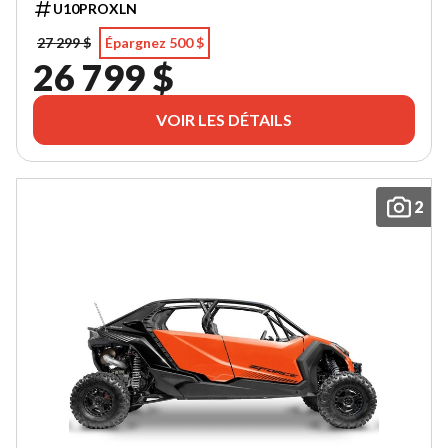
U10PROXLN
27 299 $
Épargnez 500 $
26 799 $
VOIR LES DÉTAILS
2