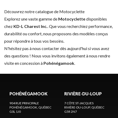
Découvrez notre catalogue de Motocyclette
Explorez une vaste gamme de
Motocyclette
disponibles
chez
KD-L Charest Inc.
. Que vous recherchiez performance,
durabilité ou confort, nous proposons des modèles conçus
pour répondre à tous vos besoins.
N'hésitez pas à
nous contacter
dès aujourd'hui si vous avez
des questions ! Nous vous invitons également à nous rendre
visite en concession à
Pohénégamook
.
POHÉNÉGAMOOK
RIVIÈRE-DU-LOUP
904 RUE PRINCIPALE
7 CÔTE ST-JACQUES
POHÉNÉGAMOOK
, QUÉBEC
RIVIÈRE-DU-LOUP
, QUÉBEC
G0L 1J0
G5R 2N7