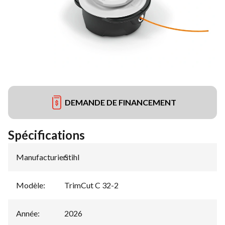
DEMANDE DE FINANCEMENT
Spécifications
Manufacturier
Stihl
:
Modèle
:
TrimCut C 32-2
Année
:
2026