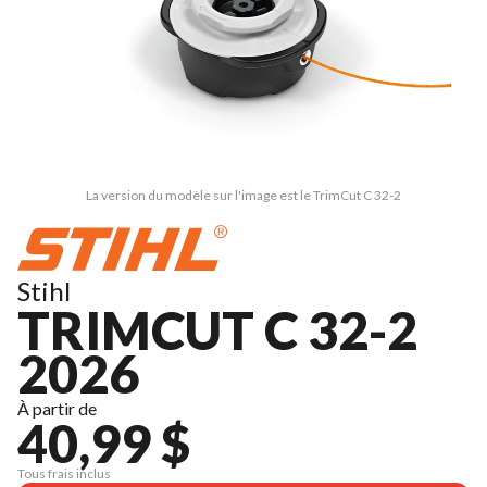
La version du modèle sur l'image est le TrimCut C 32-2
Stihl
TRIMCUT C 32-2
2026
À partir de
40,99 $
Tous frais inclus