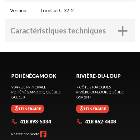
Version
:
TrimCut C 32-2
Caractéristiques techniques
POHÉNÉGAMOOK
RIVIÈRE-DU-LOUP
904 RUE PRINCIPALE
7 CÔTE ST-JACQUES
POHÉNÉGAMOOK
, QUÉBEC
RIVIÈRE-DU-LOUP
, QUÉBEC
G0L 1J0
G5R 2N7
ITINÉRAIRE
ITINÉRAIRE
418 893-5334
418 862-4408
Restez connecté