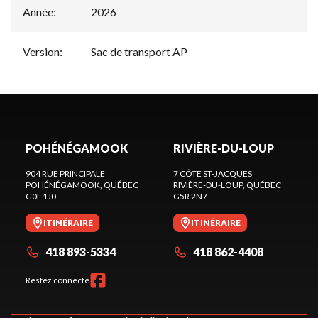
Année
:
2026
Version
:
Sac de transport AP
POHÉNÉGAMOOK
RIVIÈRE-DU-LOUP
904 RUE PRINCIPALE
7 CÔTE ST-JACQUES
POHÉNÉGAMOOK
, QUÉBEC
RIVIÈRE-DU-LOUP
, QUÉBEC
G0L 1J0
G5R 2N7
ITINÉRAIRE
ITINÉRAIRE
418 893-5334
418 862-4408
Restez connecté