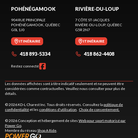
POHÉNÉGAMOOK
RIVIÈRE-DU-LOUP
904 RUE PRINCIPALE
7 CÔTE ST-JACQUES
POHÉNÉGAMOOK
, QUÉBEC
RIVIÈRE-DU-LOUP
, QUÉBEC
G0L 1J0
G5R 2N7
ITINÉRAIRE
ITINÉRAIRE
418 893-5334
418 862-4408
Restez connecté
Les données affichées sont à titre indicatif seulement et ne peuvent être
considérées comme contractuelles. Veuillez nous consulter pour plus de
détails.
© 2026 KD-L Charest Inc. Tous droits réservés. Consultez la
politique de
confidentialité
et les
conditions d'utilisation
.
Choix de consentement.
© 2026 Conception et hébergement de sites
Web pour sport motorisé par
Power Go
.
Membre du réseau
Shop A Ride
.