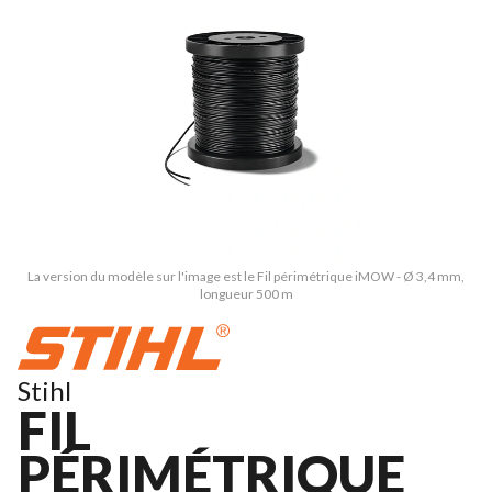
La version du modèle sur l'image est le Fil périmétrique iMOW - Ø 3,4 mm,
longueur 500 m
Stihl
FIL
PÉRIMÉTRIQUE