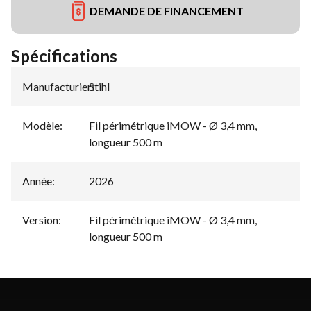
DEMANDE DE FINANCEMENT
Spécifications
Manufacturier
Stihl
:
Modèle
:
Fil périmétrique iMOW - Ø 3,4 mm,
longueur 500 m
Année
:
2026
Version
:
Fil périmétrique iMOW - Ø 3,4 mm,
longueur 500 m