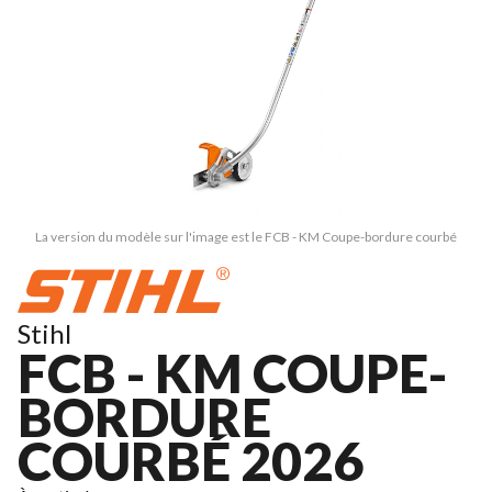
La version du modèle sur l'image est le FCB - KM Coupe-bordure courbé
Stihl
FCB - KM COUPE-
BORDURE
COURBÉ 2026