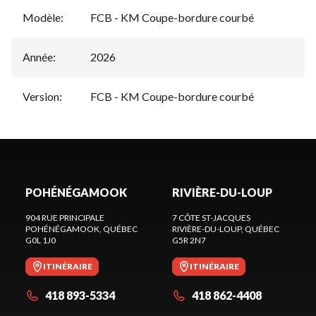
Modèle
:
FCB - KM Coupe-bordure courbé
Année
:
2026
Version
:
FCB - KM Coupe-bordure courbé
POHÉNÉGAMOOK
RIVIÈRE-DU-LOUP
904 RUE PRINCIPALE
7 CÔTE ST-JACQUES
POHÉNÉGAMOOK
, QUÉBEC
RIVIÈRE-DU-LOUP
, QUÉBEC
G0L 1J0
G5R 2N7
ITINÉRAIRE
ITINÉRAIRE
418 893-5334
418 862-4408