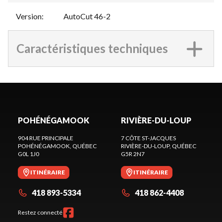
Version
:
AutoCut 46-2
Caractéristiques techniques
POHÉNÉGAMOOK
RIVIÈRE-DU-LOUP
904 RUE PRINCIPALE
7 CÔTE ST-JACQUES
POHÉNÉGAMOOK
, QUÉBEC
RIVIÈRE-DU-LOUP
, QUÉBEC
G0L 1J0
G5R 2N7
ITINÉRAIRE
ITINÉRAIRE
418 893-5334
418 862-4408
Restez connecté