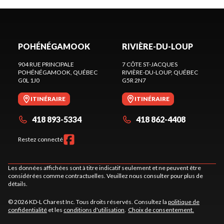
POHÉNÉGAMOOK
RIVIÈRE-DU-LOUP
904 RUE PRINCIPALE
7 CÔTE ST-JACQUES
POHÉNÉGAMOOK
, QUÉBEC
RIVIÈRE-DU-LOUP
, QUÉBEC
G0L 1J0
G5R 2N7
ITINÉRAIRE
ITINÉRAIRE
418 893-5334
418 862-4408
Restez connecté
Les données affichées sont à titre indicatif seulement et ne peuvent être
considérées comme contractuelles. Veuillez nous consulter pour plus de
détails.
© 2026 KD-L Charest Inc. Tous droits réservés. Consultez la
politique de
confidentialité
et les
conditions d'utilisation
.
Choix de consentement.