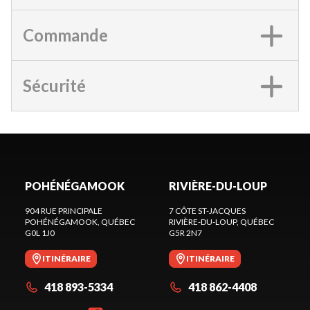
Commande
Sécurité
POHÉNÉGAMOOK
RIVIÈRE-DU-LOUP
904 RUE PRINCIPALE
7 CÔTE ST-JACQUES
POHÉNÉGAMOOK
, QUÉBEC
RIVIÈRE-DU-LOUP
, QUÉBEC
G0L 1J0
G5R 2N7
ITINÉRAIRE
ITINÉRAIRE
418 893-5334
418 862-4408