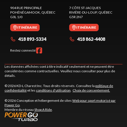
904 RUE PRINCIPALE
7 CÔTE ST-JACQUES
POHÉNÉGAMOOK
, QUÉBEC
RIVIÈRE-DU-LOUP
, QUÉBEC
G0L 1J0
G5R 2N7
ITINÉRAIRE
ITINÉRAIRE
418 893-5334
418 862-4408
Restez connecté
Les données affichées sont à titre indicatif seulement et ne peuvent être
considérées comme contractuelles. Veuillez nous consulter pour plus de
détails.
© 2026 KD-L Charest Inc. Tous droits réservés. Consultez la
politique de
confidentialité
et les
conditions d'utilisation
.
Choix de consentement.
© 2026 Conception et hébergement de sites
Web pour sport motorisé par
Power Go
.
Membre du réseau
Shop A Ride
.