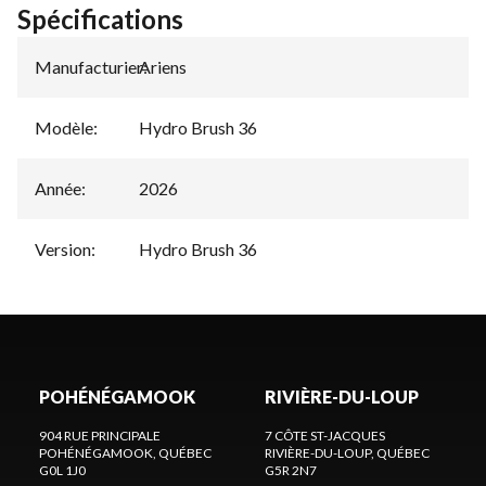
Spécifications
Manufacturier
Ariens
:
Modèle
:
Hydro Brush 36
Année
:
2026
Version
:
Hydro Brush 36
POHÉNÉGAMOOK
RIVIÈRE-DU-LOUP
904 RUE PRINCIPALE
7 CÔTE ST-JACQUES
POHÉNÉGAMOOK
, QUÉBEC
RIVIÈRE-DU-LOUP
, QUÉBEC
G0L 1J0
G5R 2N7