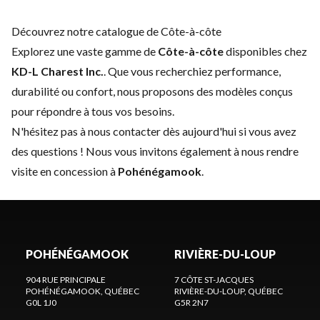
Découvrez notre catalogue de Côte-à-côte
Explorez une vaste gamme de
Côte-à-côte
disponibles chez
KD-L Charest Inc.
. Que vous recherchiez performance,
durabilité ou confort, nous proposons des modèles conçus
pour répondre à tous vos besoins.
N'hésitez pas à
nous contacter
dès aujourd'hui si vous avez
des questions ! Nous vous invitons également à nous rendre
visite en concession à
Pohénégamook
.
POHÉNÉGAMOOK
RIVIÈRE-DU-LOUP
904 RUE PRINCIPALE
7 CÔTE ST-JACQUES
POHÉNÉGAMOOK
, QUÉBEC
RIVIÈRE-DU-LOUP
, QUÉBEC
G0L 1J0
G5R 2N7